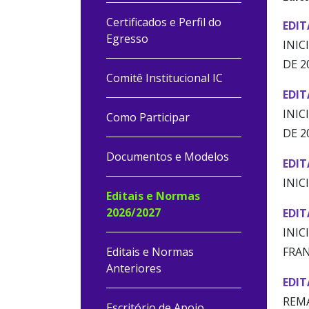
Certificados e Perfil do
EDIT
Egresso
INIC
DE 2
Comitê Institucional IC
EDIT
INIC
Como Participar
DE 2
Documentos e Modelos
EDIT
INIC
Editais e Normas
2026/2027
EDIT
INIC
Editais e Normas
FRAN
Anteriores
EDIT
REMA
Escritório de Apoio