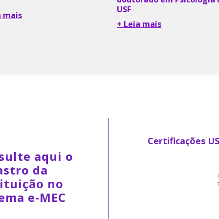
USF
a mais
+ Leia mais
Certificações U
sulte aqui o
astro da
ituição no
tema e-MEC