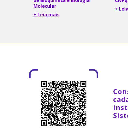
de Bioquímica e Biologia
CNPq
Molecular
+ Lei
+ Leia mais
Con
cad
inst
Sis