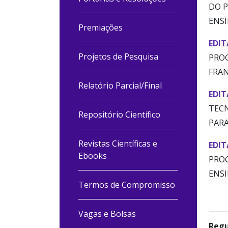
DO P
ENSI
Premiações
EDIT
Projetos de Pesquisa
PROG
FRAN
Relatório Parcial/Final
EDIT
TECN
Repositório Científico
PARA
Revistas Científicas e
EDIT
Ebooks
PROG
ENSI
Termos de Compromisso
Vagas e Bolsas
Reg