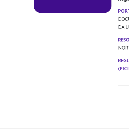
PORT
DOCU
DA U
RESO
NORT
REGU
(PIC