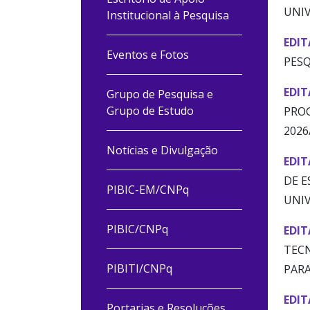
UNIV
Institucional à Pesquisa
EDIT
Eventos e Fotos
PESQ
EDIT
Grupo de Pesquisa e
Grupo de Estudo
PROG
2026
Notícias e Divulgação
EDIT
DE E
PIBIC-EM/CNPq
UNIV
PIBIC/CNPq
EDIT
TECN
PIBITI/CNPq
PARA
EDIT
Portarias e Resoluções