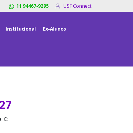
11 94467-9295
USF Connect
Institucional
Ex-Alunos
27
 IC: