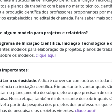
mitê Institucional de Iniciação Científica, Iniciação Tecnoló
tos e planos de trabalho com base no mérito técnico, cientí
a a produção científica dos professores proponentes por me
rios estabelecidos no edital de chamada. Para saber mais so
te algum modelo para projetos e relatórios?
ograma de Iniciação Científica, Iniciação Tecnológica e 
entes modelos para elaboração de projetos, planos de trabalh
 sobre os modelos,
clique aqui
!
s importantes:
citar a curiosidade
: A dica é conversar com outros estudan
iência na iniciação científica. É importante levantar quais 
ntar no planejamento do subprojeto ou que precisam de es
isa. Nessa etapa, também é interessante descobrir quais sã
ível a partir da pesquisa dos projetos dos professores que 
nhas de pesquisa e os projetos vigentes,
clique aqui
!