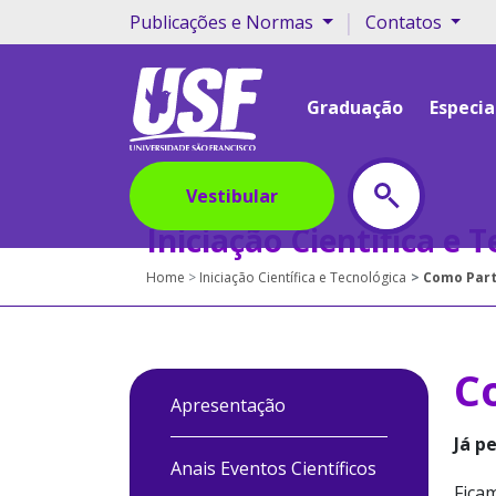
|
Publicações e Normas
Contatos
Graduação
Especia
Vestibular
Iniciação Científica e 
Home
Iniciação Científica e Tecnológica
Como Part
C
Apresentação
Já p
Anais Eventos Científicos
Fica