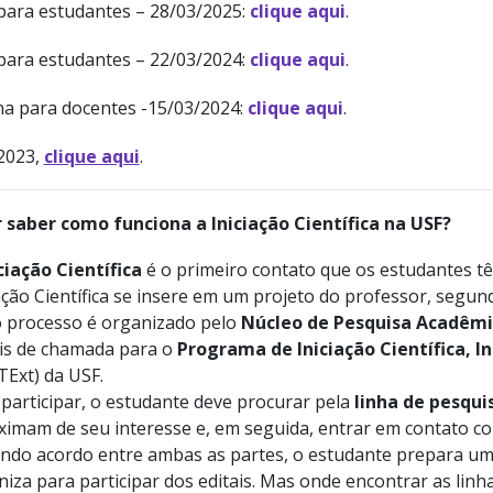
 para estudantes – 28/03/2025:
clique aqui
.
 para estudantes – 22/03/2024:
clique aqui
.
ina para docentes -15/03/2024:
clique aqui
.
 2023,
clique aqui
.
 saber como funciona a Iniciação Científica na USF?
ciação Científica
é o primeiro contato que os estudantes tê
ação Científica se insere em um projeto do professor, segun
 processo é organizado pelo
Núcleo de Pesquisa Acadêmi
ais de chamada para o
Programa de Iniciação Científica, I
TExt) da USF.
participar, o estudante deve procurar pela
linha de pesqui
ximam de seu interesse e, em seguida, entrar em contato c
ndo acordo entre ambas as partes, o estudante prepara um
iza para participar dos editais. Mas onde encontrar as linh