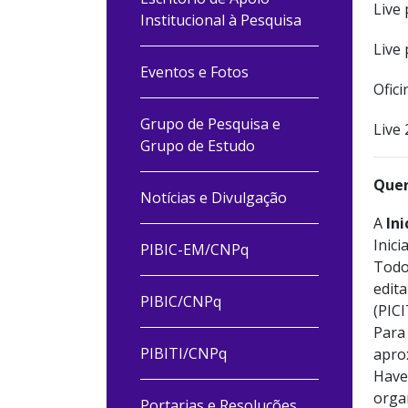
Live
Institucional à Pesquisa
Live
Eventos e Fotos
Ofic
Grupo de Pesquisa e
Live
Grupo de Estudo
Quer
Notícias e Divulgação
A
Ini
Inici
PIBIC-EM/CNPq
Todo
edit
PIBIC/CNPq
(PICI
Para 
PIBITI/CNPq
apro
Have
organ
Portarias e Resoluções