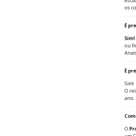
estud
os c
É pr
Sim!
ou fi
Anai
É pr
Sim! 
O rel
ano. 
Como
O
Pr