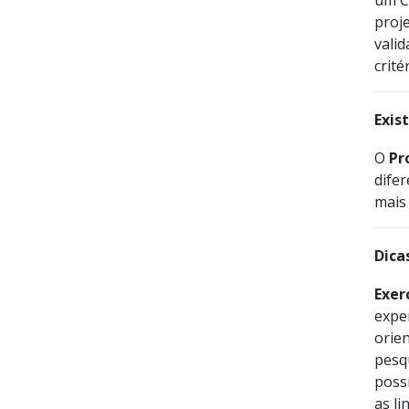
um Co
proje
valid
crité
Exis
O
Pr
difer
mais
Dica
Exer
exper
orie
pesqu
poss
as li