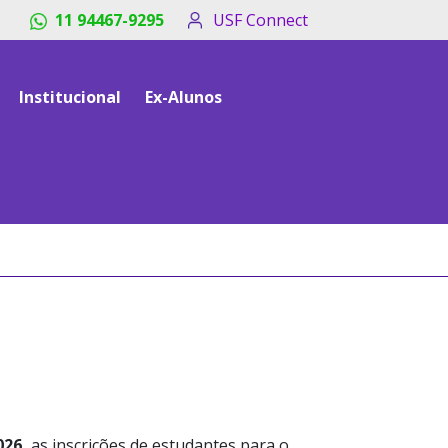
11 94467-9295
USF Connect
Institucional
Ex-Alunos
026
,
as inscrições de estudantes para o