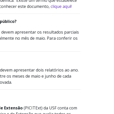
acadêmica. Existe um termo que estabelece
a conhecer este documento,
clique aqui
!
 público?
a devem apresentar os resultados parciais
lmente no mês de maio. Para conferir os
 devem apresentar dois relatórios ao ano.
ntre os meses de maio e junho de cada
novada.
 de Extensão
(PICITExt) da USF conta com