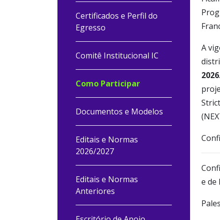
Progr
Certificados e Perfil do
Franc
Egresso
A vig
Comitê Institucional IC
distr
2026
Como Participar
proje
Stri
Documentos e Modelos
(NEX
Confi
Editais e Normas
2026/2027
Confi
Editais e Normas
e de 
Anteriores
Pales
Escritório de Apoio