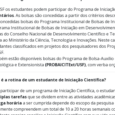
SF os estudantes podem participar do Programa de Iniciaçã
ntários
. As bolsas são concedidas a partir dos critérios des
oncedidas bolsas do Programa Institucional de Bolsas de Ini
rama Institucional de Bolsas de Iniciação em Desenvolvime
s do Conselho Nacional de Desenvolvimento Científico e T
a ao Ministério da Ciência, Tecnologia e Inovações. Neste ca
dantes classificados em projetos dos pesquisadores dos Pr
SF.
m estão disponíveis bolsas do Programa de Bolsa-Auxílio de
ológica e Extensionista
(PROBAICITExt/USF)
, com verba or
 é a rotina de um estudante de Iniciação Científica?
participar de um programa de Iniciação Científica, o estud
iplas tarefas
que se dividem entre as atividades acadêmicas
rga horária
a ser cumprida depende do escopo da pesquisa e 
lmente compreendem um total de 10 a 20 horas semanais co