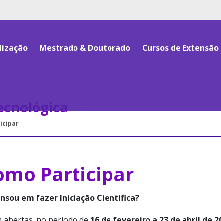
lização
Mestrado & Doutorado
Cursos de Extensão
Tecnológica
icipar
omo Participar
ensou em fazer Iniciação Científica?
m abertas, no período de
16 de fevereiro a 23 de abril de 2