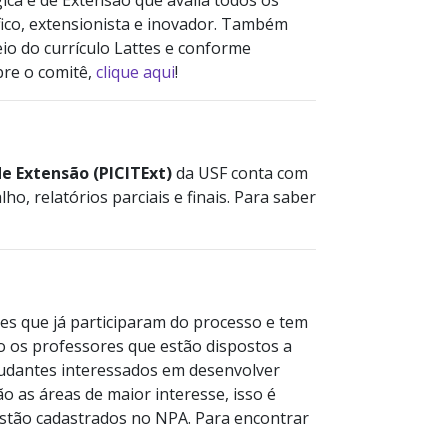
gica e de Extensão que avalia todos os
fico, extensionista e inovador. Também
io do currículo Lattes e conforme
bre o comitê,
clique aqui
!
de Extensão (PICITExt)
da USF conta com
o, relatórios parciais e finais. Para saber
tes que já participaram do processo e tem
são os professores que estão dispostos a
tudantes interessados em desenvolver
o as áreas de maior interesse, isso é
estão cadastrados no NPA. Para encontrar