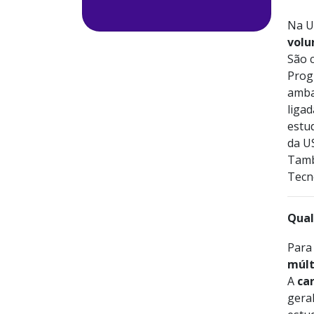
Na U
volu
São c
Prog
amba
ligad
estu
da U
També
Tecn
Qual
Para 
múlt
A
ca
gera