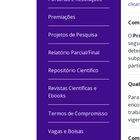
clica
Premiações
Como
Projetos de Pesquisa
O
Pr
segu
dete
Relatório Parcial/Final
subp
part
Repositório Científico
Qual
Revistas Científicas e
Ebooks
Para 
enco
traba
Termos de Compromisso
vige
Vagas e Bolsas
Como