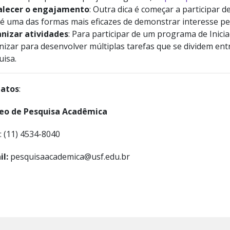
alecer o engajamento
: Outra dica é começar a participar d
é uma das formas mais eficazes de demonstrar interesse pel
nizar atividades
: Para participar de um programa de Inicia
izar para desenvolver múltiplas tarefas que se dividem entr
uisa.
atos
:
eo de Pesquisa Acadêmica
: (11) 4534-8040
il:
pesquisaacademica@usf.edu.br