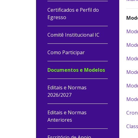
Certificados e Perfil do
Egresso
Mode
Mode
Comitê Institucional IC
Mode
Como Participar
Mode
Documentos e Modelos
Mode
Model
Editais e Normas
2026/2027
Model
Editais e Normas
Cron
Anteriores
Class
Escritório de Apoio