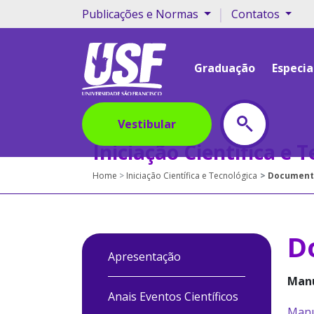
|
Publicações e Normas
Contatos
Graduação
Especia
Vestibular
Iniciação Científica e 
Home
Iniciação Científica e Tecnológica
Document
D
Apresentação
Manu
Anais Eventos Científicos
Manua