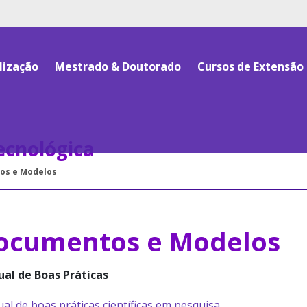
lização
Mestrado & Doutorado
Cursos de Extensão
Tecnológica
os e Modelos
ocumentos e Modelos
al de Boas Práticas
l de boas práticas científicas em pesquisa