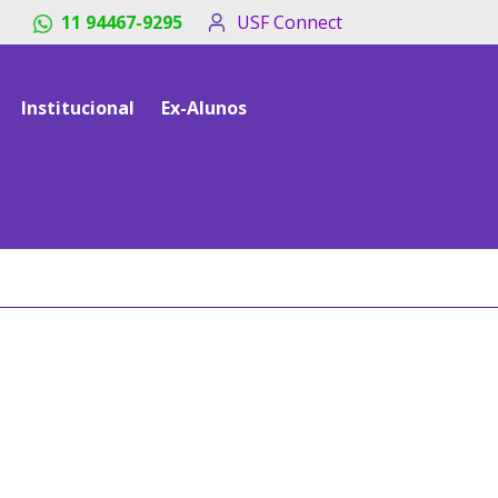
11 94467-9295
USF Connect
Institucional
Ex-Alunos