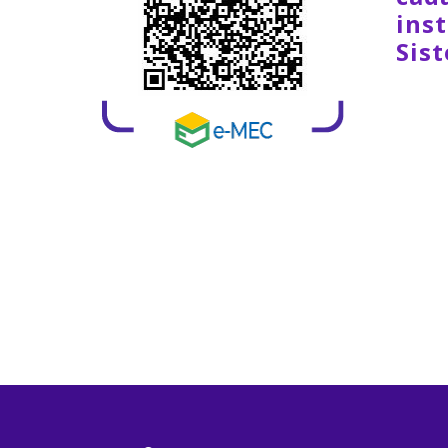
inst
Sis