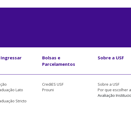
Ingressar
Bolsas e
Sobre a USF
Parcelamentos
ção
CrediES USF
Sobre a USF
aduação Lato
Prouni
Por que escolher 
Avaliação Instituci
duação Stricto