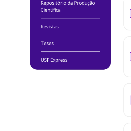
Repositório da Produção
Científica
Revistas
Teses
USF Express