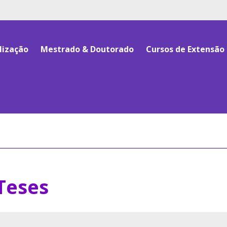
vidos pelos pipes, os links devem ter o mesmo numero de 
lização
Mestrado & Doutorado
Cursos de Extensão
Teses