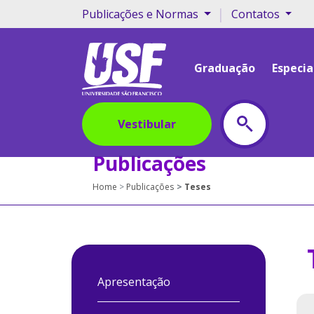
#os menus sao di
|
Publicações e Normas
Contatos
Graduação
Especia
Vestibular
Publicações
Home
Publicações
Teses
Apresentação