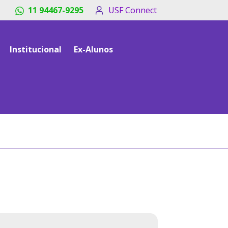
titles_breadcrumb
11 94467-9295
USF Connect
Institucional
Ex-Alunos