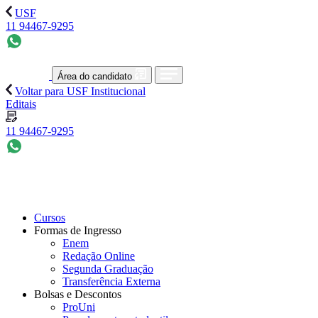
USF
11 94467-9295
Área do candidato
Voltar para USF Institucional
Editais
11 94467-9295
Cursos
Formas de Ingresso
Enem
Redação Online
Segunda Graduação
Transferência Externa
Bolsas e Descontos
ProUni