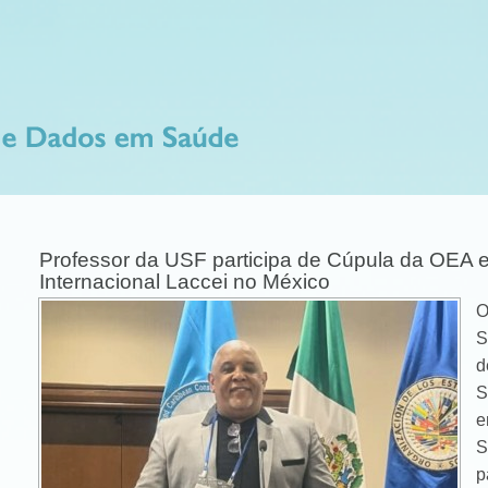
Professor da USF participa de Cúpula da OEA 
Internacional Laccei no México
O
S
d
S
e
S
p