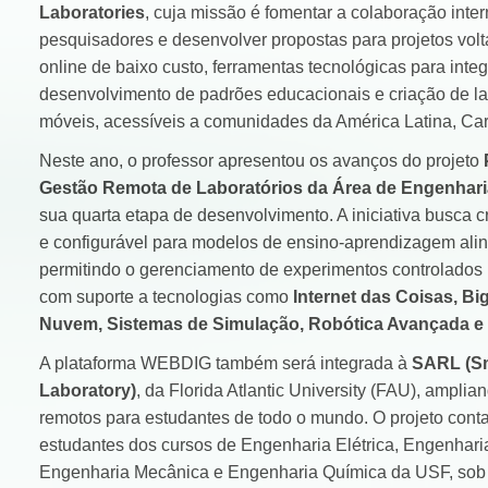
Laboratories
, cuja missão é fomentar a colaboração inter
pesquisadores e desenvolver propostas para projetos volt
online de baixo custo, ferramentas tecnológicas para in
desenvolvimento de padrões educacionais e criação de la
móveis, acessíveis a comunidades da América Latina, Cari
Neste ano, o professor apresentou os avanços do projeto
Gestão Remota de Laboratórios da Área de Engenhar
sua quarta etapa de desenvolvimento. A iniciativa busca c
e configurável para modelos de ensino-aprendizagem ali
permitindo o gerenciamento de experimentos controlados 
com suporte a tecnologias como
Internet das Coisas, B
Nuvem, Sistemas de Simulação, Robótica Avançada e Int
A plataforma WEBDIG também será integrada à
SARL (Sm
Laboratory)
, da Florida Atlantic University (FAU), amplia
remotos para estudantes de todo o mundo. O projeto cont
estudantes dos cursos de Engenharia Elétrica, Engenhar
Engenharia Mecânica e Engenharia Química da USF, sob