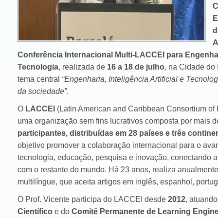
C
E
d
A
Conferência Internacional Multi-LACCEI para Engenha
Tecnologia
, realizada de
16 a 18 de julho
, na Cidade do
tema central
“Engenharia, Inteligência Artificial e Tecnolo
da sociedade”
.
O
LACCEI
(Latin American and Caribbean Consortium of En
uma organização sem fins lucrativos composta por mais 
participantes, distribuídas em 28 países e três contine
objetivo promover a colaboração internacional para o ava
tecnologia, educação, pesquisa e inovação, conectando a
com o restante do mundo. Há 23 anos, realiza anualment
multilíngue, que aceita artigos em inglês, espanhol, portu
O Prof. Vicente participa do LACCEI desde
2012
, atuand
Científico
e do
Comitê Permanente de Learning Engine