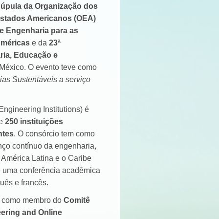
úpula da Organização dos
stados Americanos (OEA)
e Engenharia para as
méricas
e da
23ª
ria, Educação e
 México. O evento teve como
gias Sustentáveis a serviço
gineering Institutions) é
de
250 instituições
ntes
. O consórcio tem como
nço contínuo da engenharia,
 América Latina e o Caribe
e uma conferência acadêmica
guês e francês.
o como membro do
Comitê
ering and Online