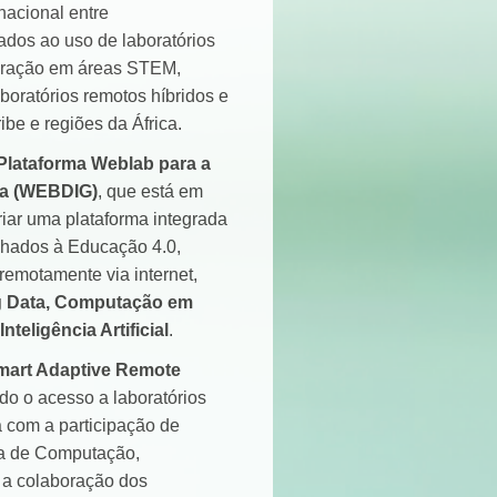
nacional entre
ados ao uso de laboratórios
tegração em áreas STEM,
boratórios remotos híbridos e
be e regiões da África.
Plataforma Weblab para a
ia (WEBDIG)
, que está em
riar uma plataforma integrada
nhados à Educação 4.0,
remotamente via internet,
ig Data, Computação em
eligência Artificial
.
art Adaptive Remote
ndo o acesso a laboratórios
a com a participação de
ia de Computação,
 a colaboração dos